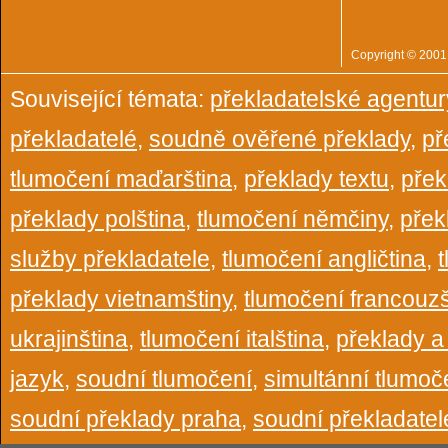
Copyright © 200
Související témata:
překladatelské agentu
překladatelé
,
soudně ověřené překlady
,
př
tlumočení maďarština
,
překlady textu
,
přek
překlady polština
,
tlumočení němčiny
,
přek
služby překladatele
,
tlumočení angličtina
,
překlady vietnamštiny
,
tlumočení francouzš
ukrajinština
,
tlumočení italština
,
překlady a
jazyk
,
soudní tlumočení
,
simultánní tlumoč
soudní překlady praha
,
soudní překladatel