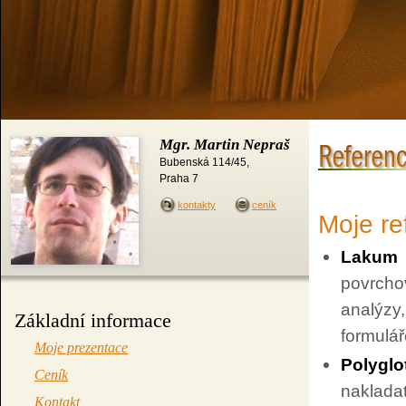
Mgr. Martin Nepraš
Bubenská 114/45
,
Praha 7
kontakty
ceník
Moje re
Lakum
povrc
analýzy
Základní informace
formulář
Moje prezentace
Polyglo
Ceník
naklad
Kontakt