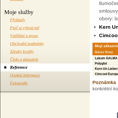
tlumoče
smlouvy
Moje služby
obory: l
Překlady
Kern U
Proč si vybrat mě
Cimcool
Vzdělání a praxe
Obchodní podmínky
Moji zákazní
Záruky kvality
Název firmy
Lakum GALMA
Čísla a ukazatele
Polyglot
Reference
Kern Un Liebe
Cimcool Europe
Osobní informace
Poznámka
Fotografie
konkrétní k